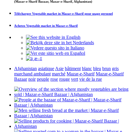
(Mazar-e-Sharif Bazaar, Mazar-e-Sharif, Afghanistan)
Télécharger
Vegetable market in Mazar-e-Sharif
pour usage personel
Achetez
Vegetable market in Mazar-e-Sharif
Afghanistan
asiatique
Asie
bâtiment
blanc
bleu
brun
gris
marchand ambulant
marché
Mazar-e-Sharif
Mazar-e-Sharif
Bazaar
noir
peuple
rose
rouge
vert
vie de la rue