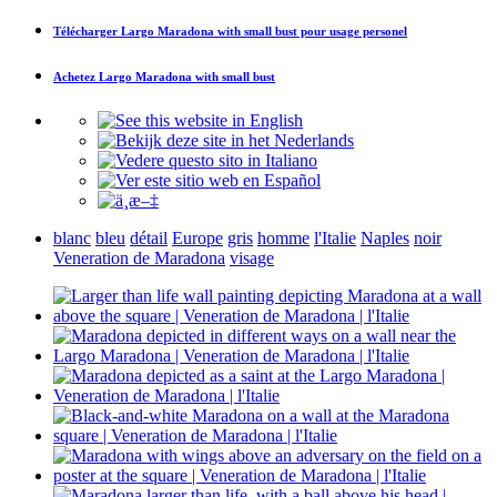
Télécharger
Largo Maradona with small bust
pour usage personel
Achetez
Largo Maradona with small bust
blanc
bleu
détail
Europe
gris
homme
l'Italie
Naples
noir
Veneration de Maradona
visage