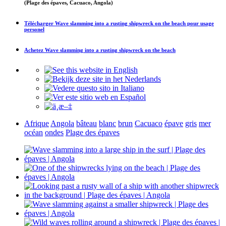
(Plage des épaves, Cacuaco, Angola)
Télécharger
Wave slamming into a rusting shipwreck on the beach
pour usage
personel
Achetez
Wave slamming into a rusting shipwreck on the beach
Afrique
Angola
bâteau
blanc
brun
Cacuaco
épave
gris
mer
océan
ondes
Plage des épaves