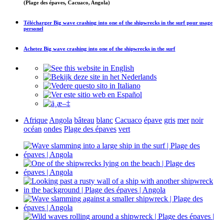
(Plage des épaves, Cacuaco, Angola)
Télécharger
Big wave crashing into one of the shipwrecks in the surf
pour usage
personel
Achetez
Big wave crashing into one of the shipwrecks in the surf
Afrique
Angola
bâteau
blanc
Cacuaco
épave
gris
mer
noir
océan
ondes
Plage des épaves
vert