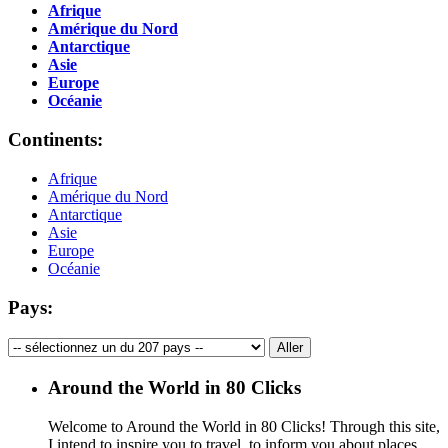
Afrique
Amérique du Nord
Antarctique
Asie
Europe
Océanie
Continents:
Afrique
Amérique du Nord
Antarctique
Asie
Europe
Océanie
Pays:
Around the World in 80 Clicks
Welcome to Around the World in 80 Clicks! Through this site,
I intend to inspire you to travel, to inform you about places