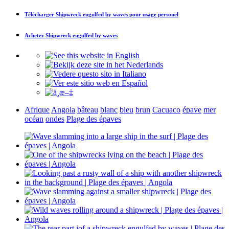
Télécharger
Shipwreck engulfed by waves
pour usage personel
Achetez
Shipwreck engulfed by waves
Afrique
Angola
bâteau
blanc
bleu
brun
Cacuaco
épave
mer
océan
ondes
Plage des épaves