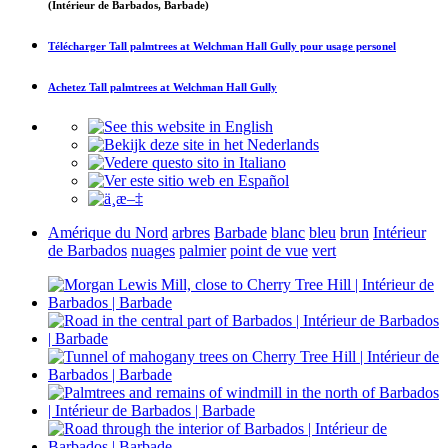
(Intérieur de Barbados, Barbade)
Télécharger
Tall palmtrees at Welchman Hall Gully
pour usage personel
Achetez
Tall palmtrees at Welchman Hall Gully
Amérique du Nord
arbres
Barbade
blanc
bleu
brun
Intérieur
de Barbados
nuages
palmier
point de vue
vert