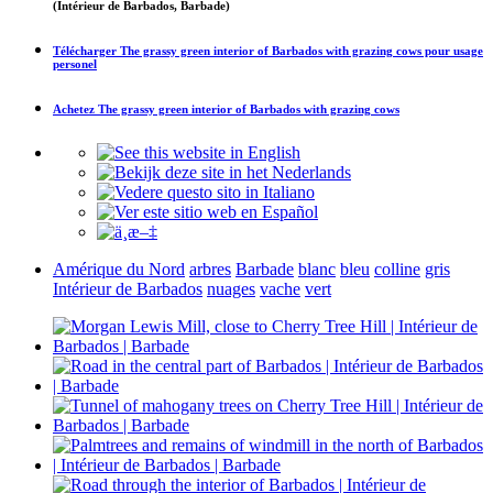
(Intérieur de Barbados, Barbade)
Télécharger
The grassy green interior of Barbados with grazing cows
pour usage
personel
Achetez
The grassy green interior of Barbados with grazing cows
Amérique du Nord
arbres
Barbade
blanc
bleu
colline
gris
Intérieur de Barbados
nuages
vache
vert