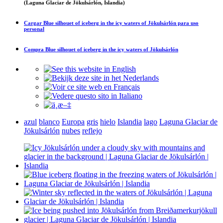
(Laguna Glaciar de Jökulsárlón, Islandia)
Cargar
Blue silhouet of iceberg in the icy waters of Jökulsárlón
para uso
personal
Compra
Blue silhouet of iceberg in the icy waters of Jökulsárlón
azul
blanco
Europa
gris
hielo
Islandia
lago
Laguna Glaciar de
Jökulsárlón
nubes
reflejo