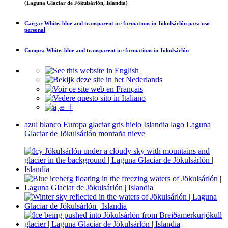
(Laguna Glaciar de Jökulsárlón, Islandia)
Cargar
White, blue and transparent ice formations in Jökulsárlón
para uso
personal
Compra
White, blue and transparent ice formations in Jökulsárlón
azul
blanco
Europa
glaciar
gris
hielo
Islandia
lago
Laguna
Glaciar de Jökulsárlón
montaña
nieve