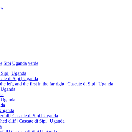
le
ne
Sipi
Uganda
verde