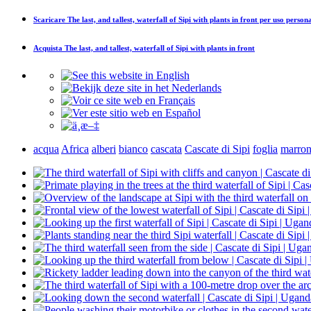
Scaricare
The last, and tallest, waterfall of Sipi with plants in front
per uso persona
Acquista
The last, and tallest, waterfall of Sipi with plants in front
acqua
Africa
alberi
bianco
cascata
Cascate di Sipi
foglia
marro