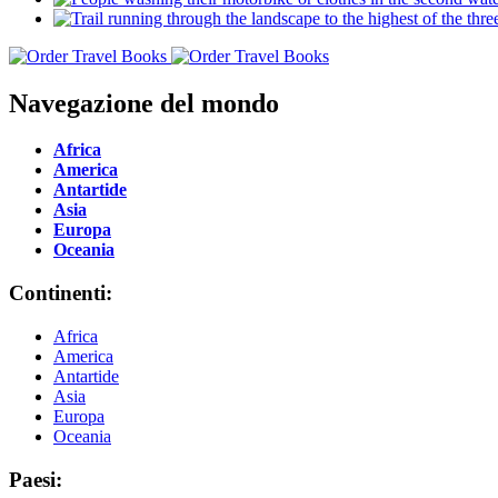
Navegazione del mondo
Africa
America
Antartide
Asia
Europa
Oceania
Continenti:
Africa
America
Antartide
Asia
Europa
Oceania
Paesi: