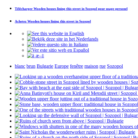
Télécharger
Wooden houses lining this street in Sozopol
pour usage personel
Achetez
Wooden houses lining this street in Sozopol
blanc
brun
Bulgarie
Europe
fenêtre
maison
rue
Sozopol