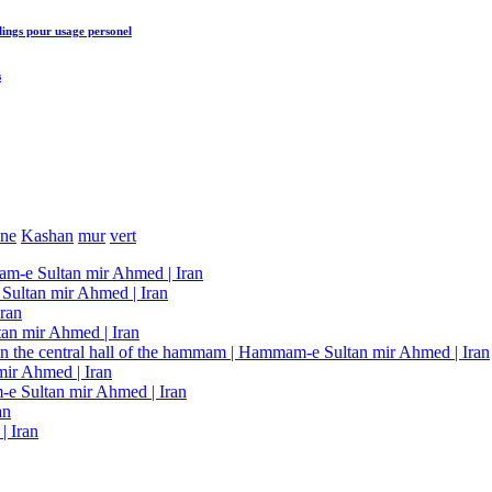
lings
pour usage personel
s
une
Kashan
mur
vert