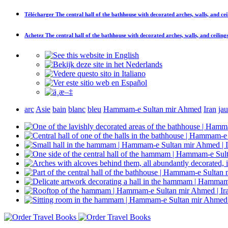
Télécharger
The central hall of the bathhouse with decorated arches, walls, and cei
Achetez
The central hall of the bathhouse with decorated arches, walls, and ceiling
arc
Asie
bain
blanc
bleu
Hammam-e Sultan mir Ahmed
Iran
ja