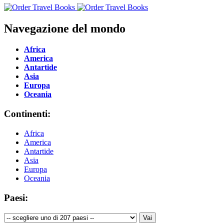
Navegazione del mondo
Africa
America
Antartide
Asia
Europa
Oceania
Continenti:
Africa
America
Antartide
Asia
Europa
Oceania
Paesi: