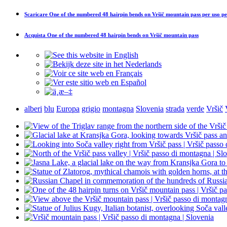
Scaricare
One of the numbered 48 hairpin bends on Vršič mountain pass
per uso pe
Acquista
One of the numbered 48 hairpin bends on Vršič mountain pass
alberi
blu
Europa
grigio
montagna
Slovenia
strada
verde
Vršič