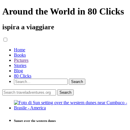
Around the World in 80 Clicks
ispira a viaggiare
Home
Books
Pictures
Stories
Blog
80 Clicks
Sunset over the western dunes