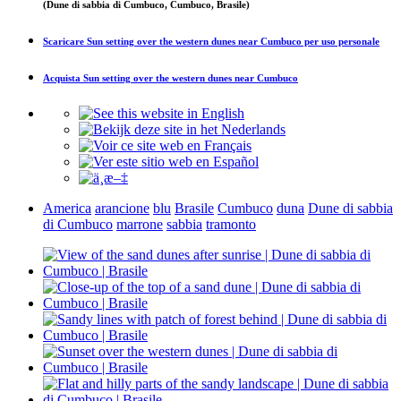
(Dune di sabbia di Cumbuco, Cumbuco, Brasile)
Scaricare
Sun setting over the western dunes near Cumbuco
per uso personale
Acquista
Sun setting over the western dunes near Cumbuco
America
arancione
blu
Brasile
Cumbuco
duna
Dune di sabbia
di Cumbuco
marrone
sabbia
tramonto