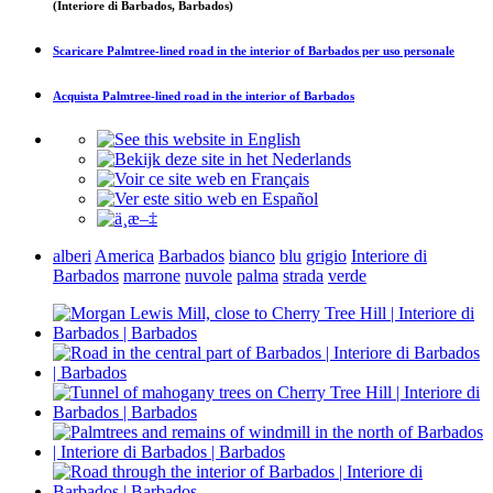
(Interiore di Barbados, Barbados)
Scaricare
Palmtree-lined road in the interior of Barbados
per uso personale
Acquista
Palmtree-lined road in the interior of Barbados
alberi
America
Barbados
bianco
blu
grigio
Interiore di
Barbados
marrone
nuvole
palma
strada
verde