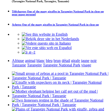
(Tarangire National Park, Tarangire, Tanzanie)
Télécharger
One of the many giraffes in Tarangire National Park in close-up
pour usage personel
Achetez
One of the many giraffes in Tarangire National Park in close-up
Afrique
animal
blanc
bleu
brun
détail
girafe
jaune
noir
Tanzanie
Tarangire
Tarangire National Park
visage