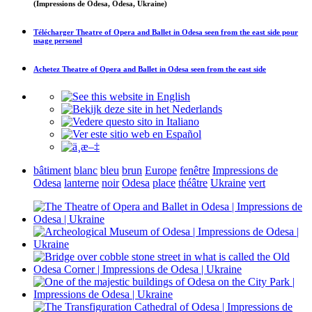
(Impressions de Odesa, Odesa, Ukraine)
Télécharger
Theatre of Opera and Ballet in Odesa seen from the east side
pour
usage personel
Achetez
Theatre of Opera and Ballet in Odesa seen from the east side
bâtiment
blanc
bleu
brun
Europe
fenêtre
Impressions de
Odesa
lanterne
noir
Odesa
place
théâtre
Ukraine
vert