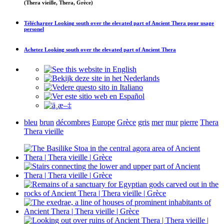
(Thera vieille, Thera, Grèce)
Télécharger
Looking south over the elevated part of Ancient Thera
pour usage
personel
Achetez
Looking south over the elevated part of Ancient Thera
bleu
brun
décombres
Europe
Grèce
gris
mer
mur
pierre
Thera
Thera vieille