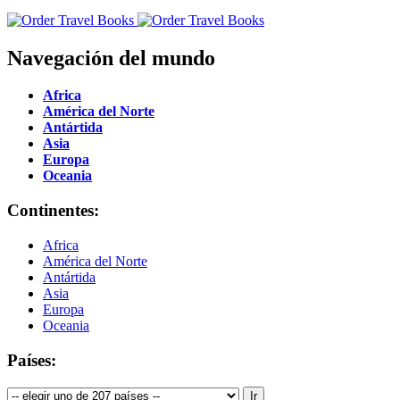
Navegación del mundo
Africa
América del Norte
Antártida
Asia
Europa
Oceania
Continentes:
Africa
América del Norte
Antártida
Asia
Europa
Oceania
Países: