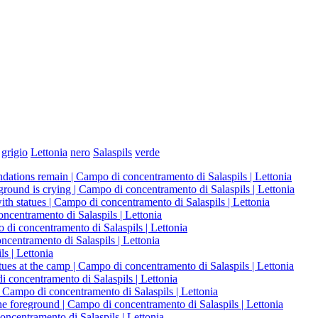
grigio
Lettonia
nero
Salaspils
verde