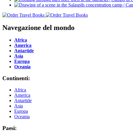
Navegazione del mondo
Africa
America
Antartide
Asia
Europa
Oceania
Continenti:
Africa
America
Antartide
Asia
Europa
Oceania
Paesi: