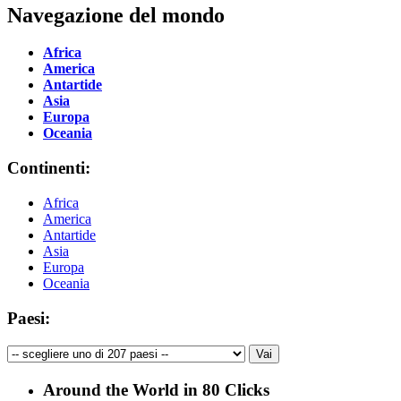
Navegazione del mondo
Africa
America
Antartide
Asia
Europa
Oceania
Continenti:
Africa
America
Antartide
Asia
Europa
Oceania
Paesi:
Around the World in 80 Clicks