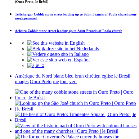
(Ouro Preto, le Brésil)
Télécharger
Cobble stone street leading up to Saint Francis of Paola church
pour
usage personel
Achetez
Cobble stone street leading up to Saint Francis of Paola church
Amérique du Nord
blanc
bleu
brun
chrétien
église
le Brésil
nuages
Ouro Preto
rue
tour
vert