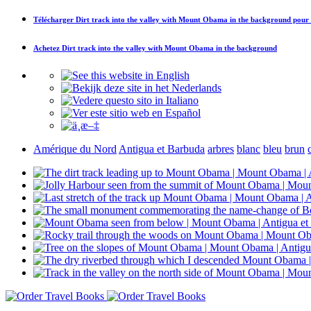
Télécharger
Dirt track into the valley with Mount Obama in the background
pour 
Achetez
Dirt track into the valley with Mount Obama in the background
Amérique du Nord
Antigua et Barbuda
arbres
blanc
bleu
brun