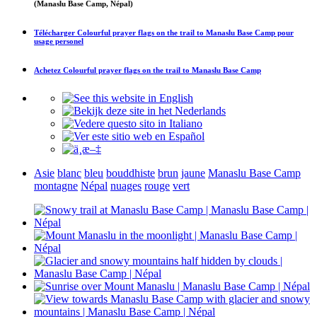
(Manaslu Base Camp, Népal)
Télécharger
Colourful prayer flags on the trail to Manaslu Base Camp
pour
usage personel
Achetez
Colourful prayer flags on the trail to Manaslu Base Camp
Asie
blanc
bleu
bouddhiste
brun
jaune
Manaslu Base Camp
montagne
Népal
nuages
rouge
vert