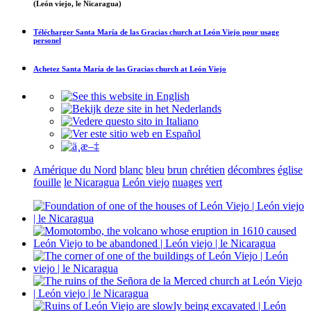
(León viejo, le Nicaragua)
Télécharger
Santa María de las Gracias church at León Viejo
pour usage
personel
Achetez
Santa María de las Gracias church at León Viejo
Amérique du Nord
blanc
bleu
brun
chrétien
décombres
église
fouille
le Nicaragua
León viejo
nuages
vert