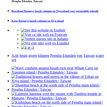
(Penghu Eilanden, Taiwan)
Download
Daguoye basalt columns on Xiyu island
voor persoonlijk gebruik
Koop
Daguoye basalt columns on Xiyu island
Azië
bruin
groen
klippen
Penghu Eilanden
rots
Taiwan
water
wit