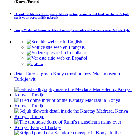
(Konya, Turkije)
Download
Medieval turquoise tiles depicting animals and birds in classic Seljuk
style
voor persoonlijk gebruik
Koop
Medieval turquoise tiles depicting animals and birds in classic Seljuk style
detail
Europa
groen
Konya
moslim
mozaïeken
museum
Turkije
wit