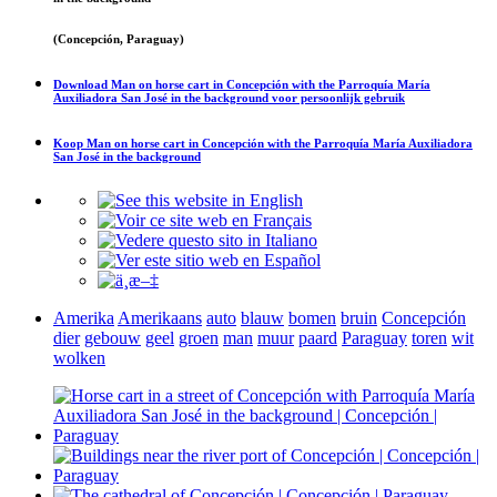
(Concepción, Paraguay)
Download
Man on horse cart in Concepción with the Parroquía María
Auxiliadora San José in the background
voor persoonlijk gebruik
Koop
Man on horse cart in Concepción with the Parroquía María Auxiliadora
San José in the background
Amerika
Amerikaans
auto
blauw
bomen
bruin
Concepción
dier
gebouw
geel
groen
man
muur
paard
Paraguay
toren
wit
wolken