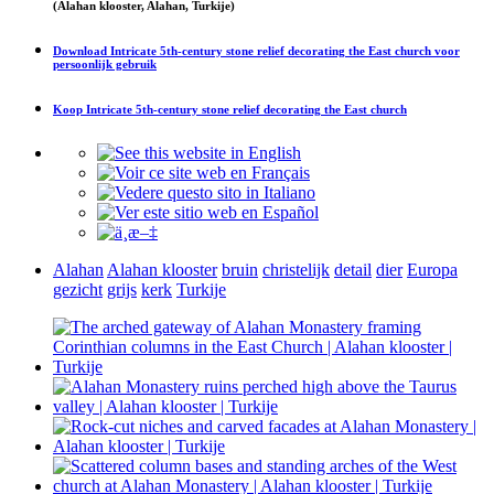
(Alahan klooster, Alahan, Turkije)
Download
Intricate 5th-century stone relief decorating the East church
voor
persoonlijk gebruik
Koop
Intricate 5th-century stone relief decorating the East church
Alahan
Alahan klooster
bruin
christelijk
detail
dier
Europa
gezicht
grijs
kerk
Turkije