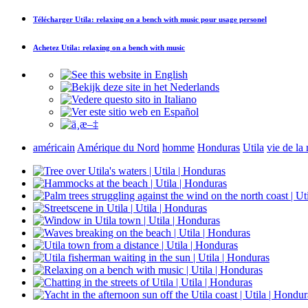
Télécharger
Utila: relaxing on a bench with music
pour usage personel
Achetez
Utila: relaxing on a bench with music
américain
Amérique du Nord
homme
Honduras
Utila
vie de la 