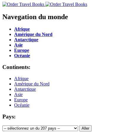
Navegation du monde
Afrique
Amérique du Nord
Antarctique
Asie
Europe
Océanie
Continents:
Afrique
Amérique du Nord
Antarctique
Asie
Europe
Océanie
Pays: