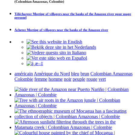
(Colombian Amazonas, Colombie)
Télécharger
Meeting of villagers near the banks of the Amazon river
pour usage
personel
Achetez
Meeting of villagers near the banks of the Amazon river
américain
Amérique du Nord
bleu
brun
Colombian Amazonas
Colombie
femme
homme
noir
peuple
rouge
vert