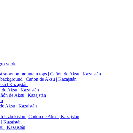
gro
verde