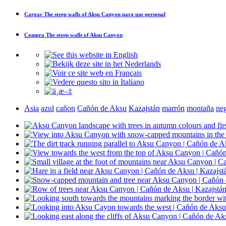
Cargar
The steep walls of Aksu Canyon
para uso personal
Compra
The steep walls of Aksu Canyon
Asia
azul
cañon
Cañón de Aksu
Kazajstán
marrón
montaña
ne