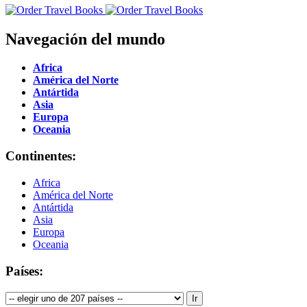
Navegación del mundo
Africa
América del Norte
Antártida
Asia
Europa
Oceania
Continentes:
Africa
América del Norte
Antártida
Asia
Europa
Oceania
Países: