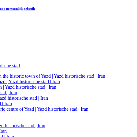
oor persoonlijk gebruik
rische stad