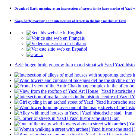
Download
Early morning at an intersection of streets in the huge market of Yazd
v
Koop
Early morning at an intersection of streets in the huge market of Yazd
Azië
bogen
bruin
gebouw
Iran
markt
straat
wit
Yazd
Yazd histo