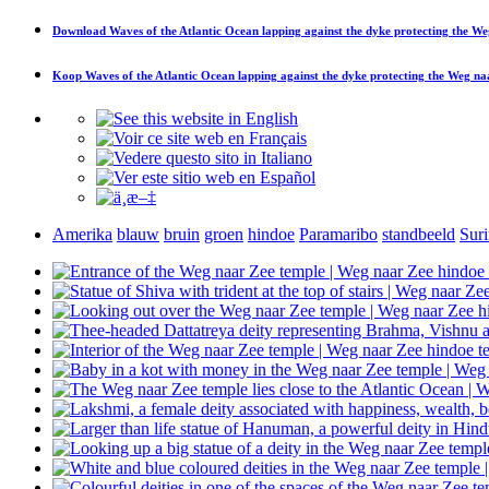
Download
Waves of the Atlantic Ocean lapping against the dyke protecting the W
Koop
Waves of the Atlantic Ocean lapping against the dyke protecting the Weg na
Amerika
blauw
bruin
groen
hindoe
Paramaribo
standbeeld
Sur