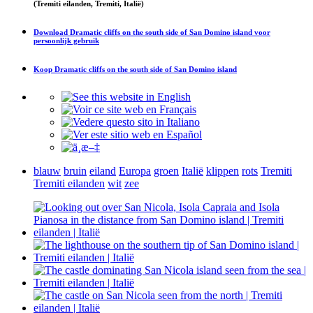
(Tremiti eilanden, Tremiti, Italië)
Download
Dramatic cliffs on the south side of San Domino island
voor
persoonlijk gebruik
Koop
Dramatic cliffs on the south side of San Domino island
blauw
bruin
eiland
Europa
groen
Italië
klippen
rots
Tremiti
Tremiti eilanden
wit
zee