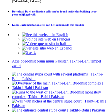
(Takht-i-Bahi, Pakistan)
Download
Dark meditation cells can be found inside this building
voor
persoonlijk gebruik
Koop
Dark meditation cells can be found inside this building
Azië
boeddhist
bruin
muur
Pakistan
Takht-i-Bahi
tempel
zwart