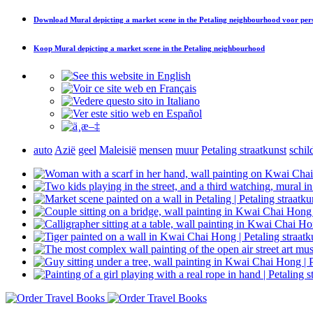
Download
Mural depicting a market scene in the Petaling neighbourhood
voor pers
Koop
Mural depicting a market scene in the Petaling neighbourhood
auto
Azië
geel
Maleisië
mensen
muur
Petaling straatkunst
schil