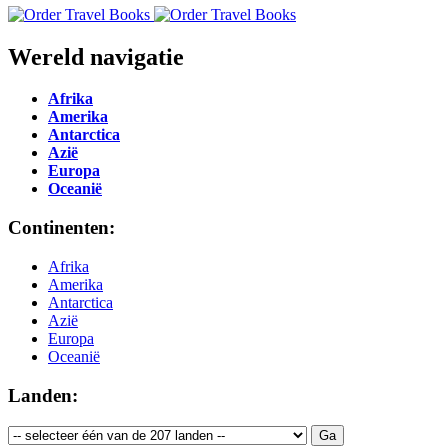
Wereld navigatie
Afrika
Amerika
Antarctica
Azië
Europa
Oceanië
Continenten:
Afrika
Amerika
Antarctica
Azië
Europa
Oceanië
Landen: