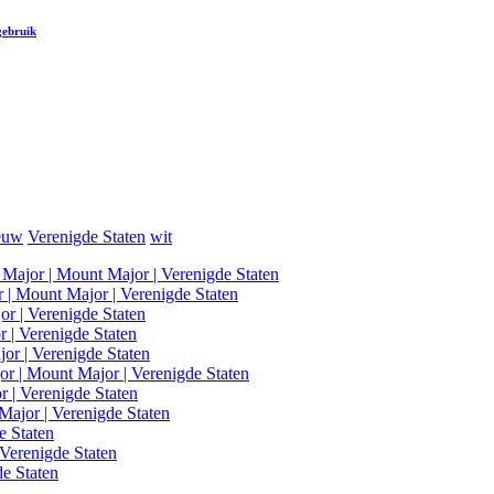
gebruik
euw
Verenigde Staten
wit