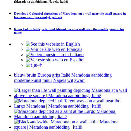
(Maradona aanbidding, Napels, Italië)
Download
Colourful depictions of Maradona on a wall near the small square in
his name
voor persoonlijk gebruik
Koop
Colourful depictions of Maradona on a wall near the small square in his
name
blauw
bruin
Europa
grijs
Italië
Maradona aanbidding
moderne kunst
muur
Napels
wit
zwart