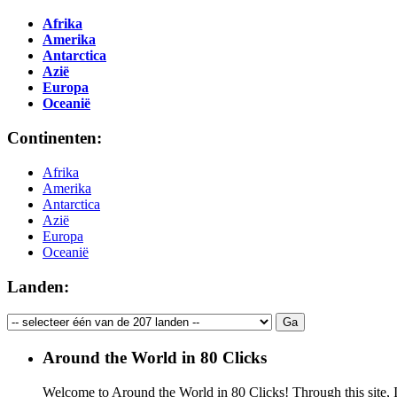
Afrika
Amerika
Antarctica
Azië
Europa
Oceanië
Continenten:
Afrika
Amerika
Antarctica
Azië
Europa
Oceanië
Landen:
Around the World in 80 Clicks
Welcome to Around the World in 80 Clicks! Through this site, I 