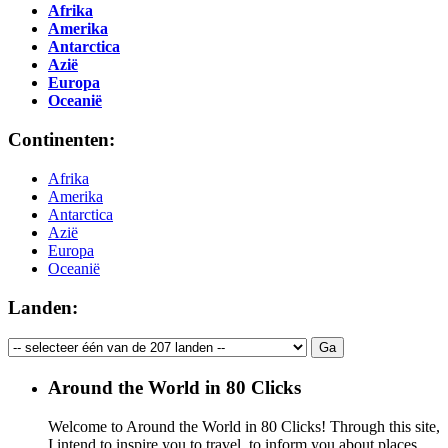
Afrika
Amerika
Antarctica
Azië
Europa
Oceanië
Continenten:
Afrika
Amerika
Antarctica
Azië
Europa
Oceanië
Landen:
Around the World in 80 Clicks
Welcome to Around the World in 80 Clicks! Through this site,
I intend to inspire you to travel, to inform you about places