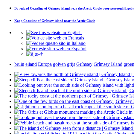
Download
Coastline of Grímsey island near the Arctic Circle
voor persoonlijk gebr
Koop
Coastline of Grímsey island near the Arctic Circle
bruin
eiland
Europa
golven
grijs
Grímsey
Grímsey Island
groe