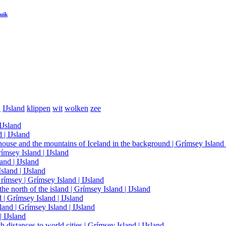
uik
n
IJsland
klippen
wit
wolken
zee