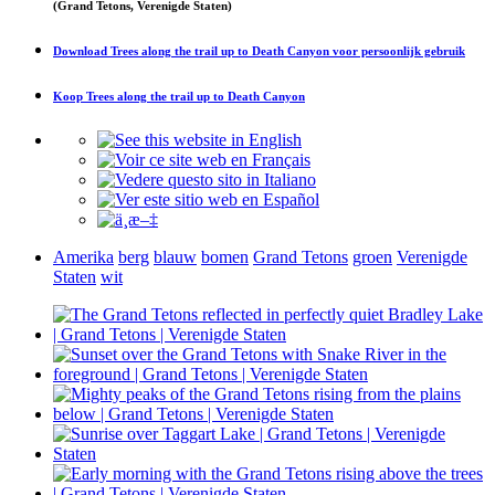
(Grand Tetons, Verenigde Staten)
Download
Trees along the trail up to Death Canyon
voor persoonlijk gebruik
Koop
Trees along the trail up to Death Canyon
Amerika
berg
blauw
bomen
Grand Tetons
groen
Verenigde
Staten
wit