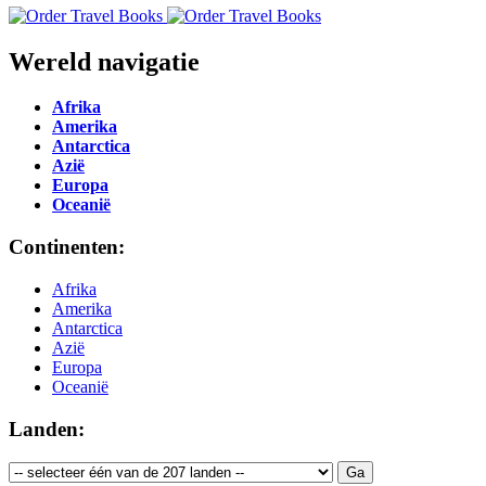
Wereld navigatie
Afrika
Amerika
Antarctica
Azië
Europa
Oceanië
Continenten:
Afrika
Amerika
Antarctica
Azië
Europa
Oceanië
Landen: