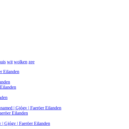
huis
wit
wolken
zee