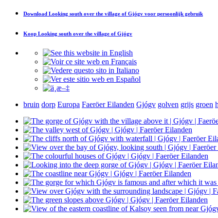
Download
Looking south over the village of Gjógv
voor persoonlijk gebruik
Koop
Looking south over the village of Gjógv
bruin
dorp
Europa
Faeröer Eilanden
Gjógv
golven
grijs
groen