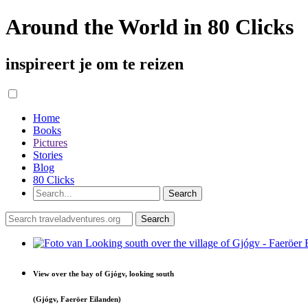
Around the World in 80 Clicks
inspireert je om te reizen
Home
Books
Pictures
Stories
Blog
80 Clicks
View over the bay of Gjógv, looking south
(Gjógv, Faeröer Eilanden)