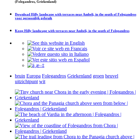
(Folegandros, Griekenland)
Download
Hilly landscape with terraces near Ambeli, in the south of Folegandros
voor persoonlijk gebruik
Koop
Hilly landscape with terraces near Ambeli, in the south of Folegandros
bruin
Europa
Folegandros
Griekenland
groen
heuvel
uitzichtpunt
wit