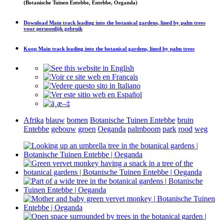
(Botanische Tuinen Entebbe, Entebbe, Oeganda)
Download
Main track leading into the botanical gardens, lined by palm trees
voor persoonlijk gebruik
Koop
Main track leading into the botanical gardens, lined by palm trees
Afrika
blauw
bomen
Botanische Tuinen Entebbe
bruin
Entebbe
gebouw
groen
Oeganda
palmboom
park
rood
weg