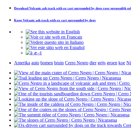
Download
Volcanic ash track with ox cart surrounded by dogs
voor persoonlijk ge
Koop
Volcanic ash track with ox cart surrounded by dogs
Amerika
auto
bomen
bruin
Cerro Negro
dier
grijs
groen
koe
Ni