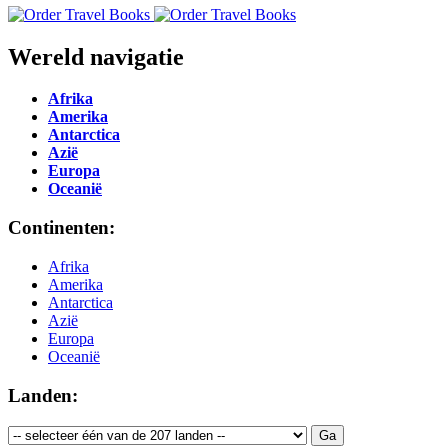
Wereld navigatie
Afrika
Amerika
Antarctica
Azië
Europa
Oceanië
Continenten:
Afrika
Amerika
Antarctica
Azië
Europa
Oceanië
Landen: