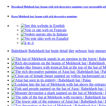
Download
Melekeok bai: beams with rich decorative paintings
voor persoonlijk ge
Koop
Melekeok bai: beams with rich decorative paintings
Babeldaob
Babeldaob bai
bruin
detail
dier
gebouw
huis
mense