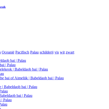
bruik
n
Oceanië
Pacifisch
Palau
schilderij
vis
wit
zwart